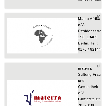
Mama Afrika 
e.V.
Residenzstraße 
156, 13409 
Berlin, Tel.: 
0176 / 8214436
materra 
Stiftung Frau 
und 
Gesundheit 
e.V.
Günterstalstr. 
20
, 79100 