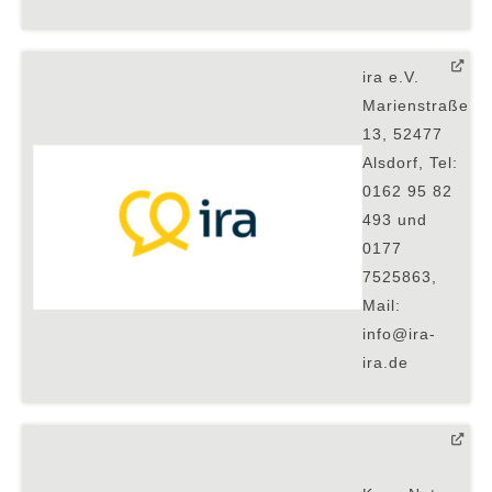
ira e.V.
Marienstraße
13, 52477
Alsdorf, Tel:
0162 95 82
493 und
0
177
7525863,
Mail:
info@ira-
ira.de