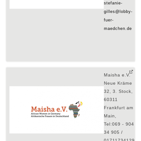
stefanie-
gilles@lobby-
fuer-
maedchen.de
Maisha e.V.
Neue Kräme
32, 3. Stock,
60311
Frankfurt am
Main,
Tel:069 - 904
34 905 /
01711734129