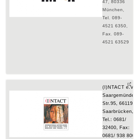
47, 80336
München,
Tel. 089-
4521 6350,
Fax. 089-
4521 63529
(I)NTACT e.V.,
Saargemünder 
Str.95, 66119 
Saarbrücken, 
Tel.: 0681/ 
32400, Fax: 
0681/ 938 8002