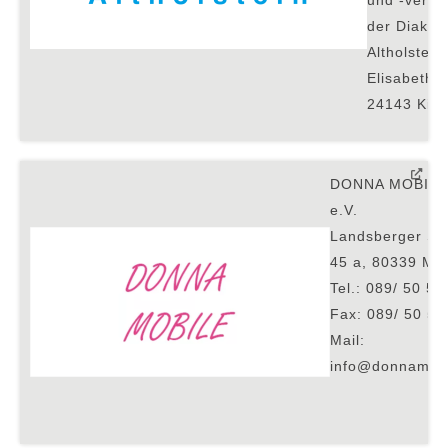
der Diakon
Altholstein,
Elisabethst
24143 Kie
DONNA MOBILE
e.V.
Landsberger St
45 a, 80339 Mü
Tel.: 089/ 50 50
Fax: 089/ 50 50
Mail:
info@donnamobi