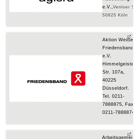
e.V.,
Venloer Str
50825 Köln
Aktion Weißes
Friedensband
e.V.
Himmelgeister
Str. 107a,
40225
Düsseldorf.
Tel. 0211-
7888875, Fax
0211-7888874
Arbeitsgemeinsc