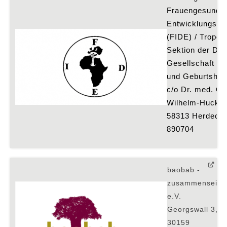
Frauengesundhei
Entwicklungszu
(FIDE) / Tropen
Sektion der Deu
Gesellschaft fü
und Geburtshilf
c/o Dr. med. Ch
Wilhelm-Huck-St
58313 Herdecke,
890704
baobab -
zusammensein
e.V.
Georgswall 3,
30159