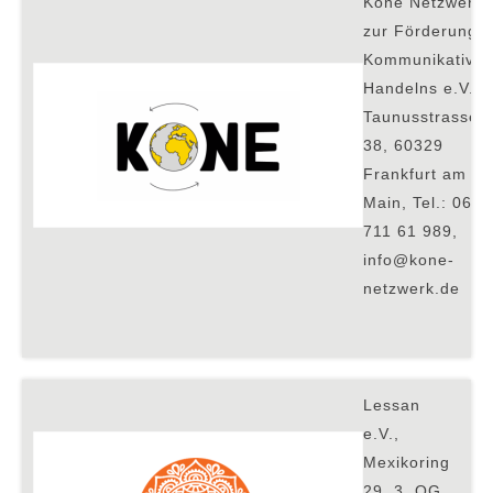
Kone Netzwerk
zur Förderung
Kommunikative
Handelns e.V.,
Taunusstrasse
38, 60329
Frankfurt am
Main, Tel.: 069
711 61 989,
info@kone-
netzwerk.de
L
essan
e.V.,
Mexikoring
29, 3. OG,