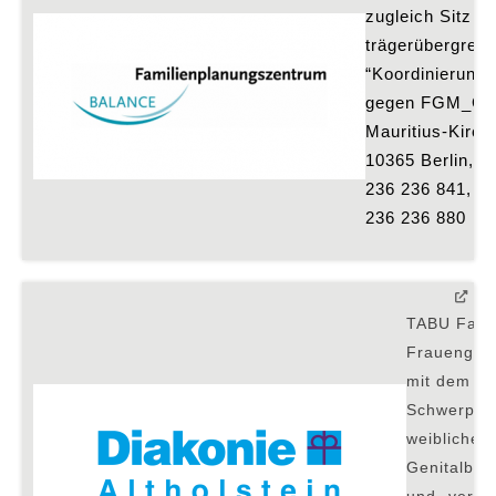
zugleich Sitz für
trägerübergreife
“Koordinierungss
gegen FGM_C” in
Mauritius-Kirch-S
10365 Berlin, Tel
236 236 841, Fa
236 236 880
TABU Fachs
Frauenges
mit dem
Schwerpun
weibliche
Genitalbes
und -vers